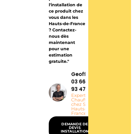
l'installation de
ce produit chez
vous dans les
Hauts-de-France
? Contactez-
nous dès
maintenant
pour une
estimation
gratuite."
Geoffrey -
03 66 76
93 47
Expert
Chauffagiste
chez SEGIA,
Hauts-de-
France
DEMANDE DE
DEVIS
INSTALLATION