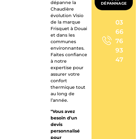
dépanne la
DÉPANNAGE
Chaudière
évolution Visio
03
de la marque
Frisquet à Douai
66
et dans les
76
communes
environnantes.
93
Faites confiance
47
à notre
expertise pour
assurer votre
confort
thermique tout
au long de
l’année.
"Vous avez
besoin d'un
devis
personnalisé
pour