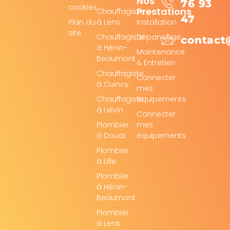
Nos
76 93
cookies
Prestations
Chauffagiste
47
Plan du
à Lens
Installation
site
Chauffagiste
Dépannage
contact
à Hénin-
Maintenance
Beaumont
& Entretien
Chauffagiste
Connecter
à Cuincy
mes
Chauffagiste
équipements
à Liévin
Connecter
Plombier
mes
à Douai
équipements
Plombier
à Lille
Plombier
à Hénin-
Beaumont
Plombier
à Lens