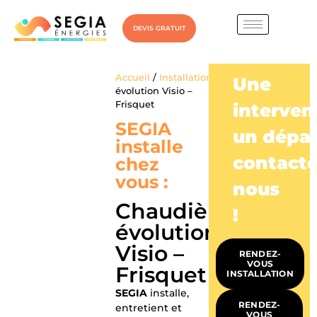
DEVIS GRATUIT
Accueil
/
Installation
/ Chaudière
Une
évolution Visio –
Frisquet
interven
SEGIA
un dépa
installe
contacte
chez
vous :
nous
Chaudière
!
évolution
Visio –
RENDEZ-
VOUS
Frisquet
INSTALLATION
SEGIA
installe,
RENDEZ-
entretient et
VOUS