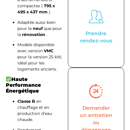
compactes (
795 x
495 x 437 mm
).
Adaptée aussi bien
pour le
neuf
que pour
Prendre
la
rénovation
.
rendez-vous
Modèle disponible
avec version
VMC
pour la version 25 kW,
idéal pour les
logements anciens.
Haute
Performance
Énergétique
Classe B
en
chauffage et en
Demander
production d’eau
un entretien
chaude.
ou
dépannage
Rendement