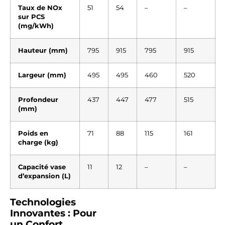
Taux de NOx
51
54
–
–
sur PCS
(mg/kWh)
Hauteur (mm)
795
915
795
915
Largeur (mm)
495
495
460
520
Profondeur
437
447
477
515
(mm)
Poids en
71
88
115
161
charge (kg)
Capacité vase
11
12
–
–
d’expansion (L)
Technologies
Innovantes : Pour
un Confort