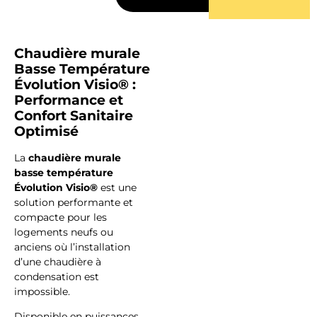
Chaudière murale
Basse Température
Faire
Évolution Visio® :
Performance et
installer
Confort Sanitaire
par un
Optimisé
expert
La
chaudière murale
basse température
SEGIA
Évolution Visio®
est une
solution performante et
compacte pour les
logements neufs ou
anciens où l’installation
Entretien
d’une chaudière à
condensation est
&
impossible.
Disponible en puissances