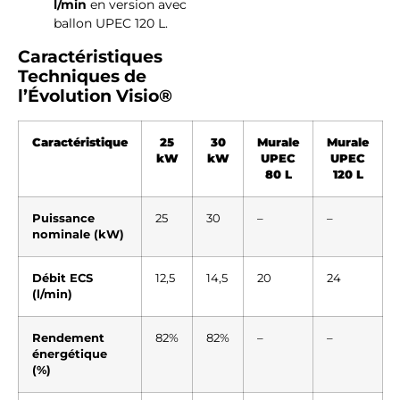
l/min
en version avec
ballon UPEC 120 L.
Caractéristiques
Techniques de
l’Évolution Visio®
Caractéristique
25
30
Murale
Murale
kW
kW
UPEC
UPEC
80 L
120 L
Puissance
25
30
–
–
nominale (kW)
Débit ECS
12,5
14,5
20
24
(l/min)
Rendement
82%
82%
–
–
énergétique
(%)