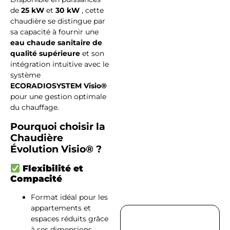
Maintenanc
de
25 kW
et
30 kW
, cette
chaudière se distingue par
sa capacité à fournir une
eau chaude sanitaire de
qualité supérieure
et son
Travaux
intégration intuitive avec le
système
de
ECORADIOSYSTEM Visio®
plomberie
pour une gestion optimale
du chauffage.
Pourquoi choisir la
Chaudière
Évolution Visio® ?
Découvrez
Flexibilité et
les aides
Compacité
Format idéal pour les
appartements et
espaces réduits grâce
à ses dimensions