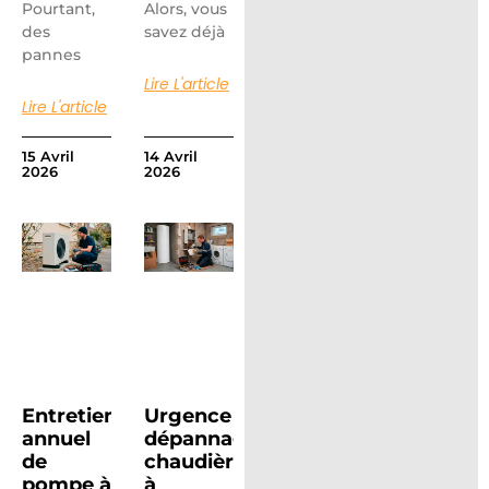
Pourtant,
Alors, vous
des
savez déjà
pannes
Lire L'article
Lire L'article
15 Avril
14 Avril
2026
2026
Entretien
Urgence
annuel
dépannage
de
chaudière
pompe à
à