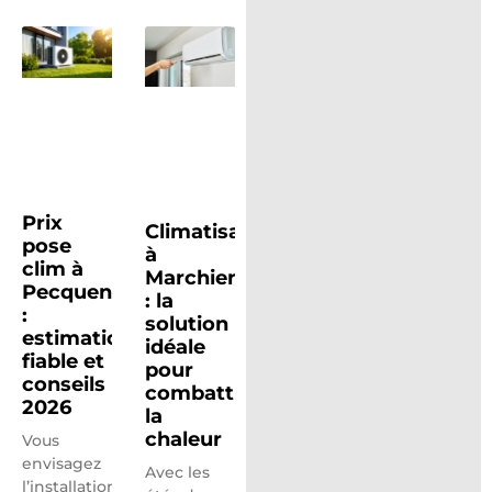
Prix
Climatisation
pose
à
clim à
Marchiennes
Pecquencourt
: la
:
solution
estimation
idéale
fiable et
pour
conseils
combattre
2026
la
chaleur
Vous
envisagez
Avec les
l’installation