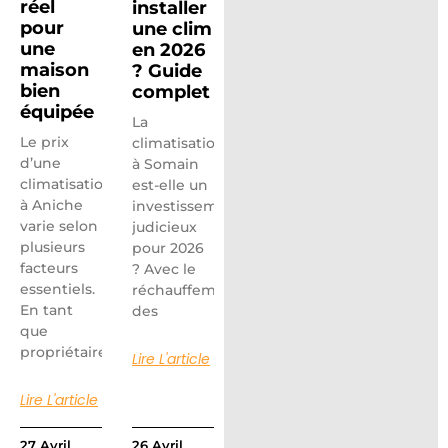
réel
installer
pour
une clim
une
en 2026
maison
? Guide
bien
complet
équipée
La
Le prix
climatisation
d’une
à Somain
climatisation
est-elle un
à Aniche
investissement
varie selon
judicieux
plusieurs
pour 2026
facteurs
? Avec le
essentiels.
réchauffement
En tant
des
que
propriétaire
Lire L'article
Lire L'article
27 Avril
26 Avril