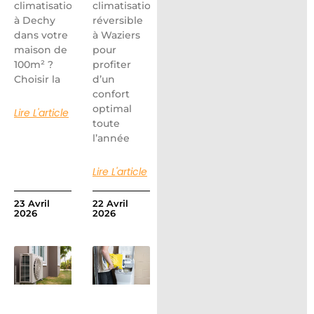
climatisation
climatisation
à Dechy
réversible
dans votre
à Waziers
maison de
pour
100m² ?
profiter
Choisir la
d’un
confort
optimal
Lire L'article
toute
l’année
Lire L'article
23 Avril
22 Avril
2026
2026