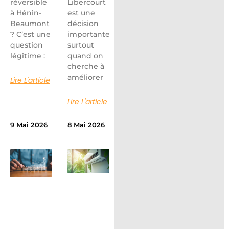
réversible
Libercourt
à Hénin-
est une
Beaumont
décision
? C’est une
importante,
question
surtout
légitime :
quand on
cherche à
améliorer
Lire L'article
Lire L'article
9 Mai 2026
8 Mai 2026