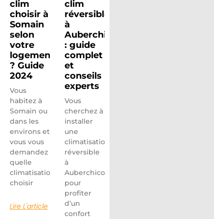
clim
clim
choisir à
réversible
Somain
à
selon
Auberchicourt
votre
: guide
logement
complet
? Guide
et
2024
conseils
experts
Vous
habitez à
Vous
Somain ou
cherchez à
dans les
installer
environs et
une
vous vous
climatisation
demandez
réversible
quelle
à
climatisation
Auberchicourt
choisir
pour
profiter
d’un
Lire L'article
confort