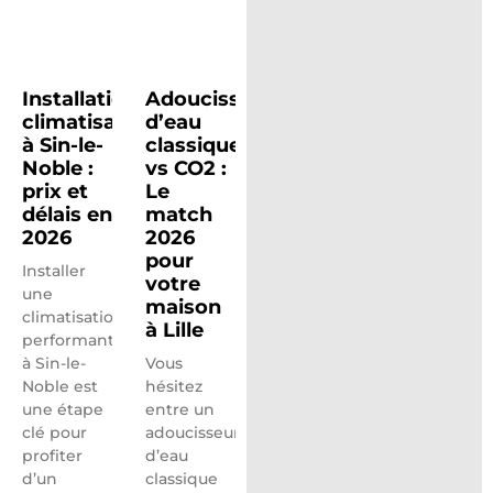
Installation
Adoucisseur
climatisation
d’eau
à Sin-le-
classique
Noble :
vs CO2 :
prix et
Le
délais en
match
2026
2026
pour
Installer
votre
une
maison
climatisation
à Lille
performante
à Sin-le-
Vous
Noble est
hésitez
une étape
entre un
clé pour
adoucisseur
profiter
d’eau
d’un
classique