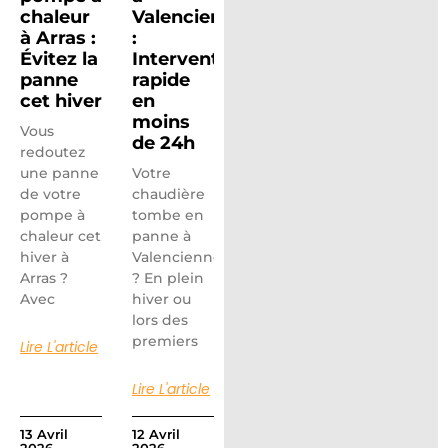
chaleur
Valenciennes
à Arras :
:
Évitez la
Intervention
panne
rapide
cet hiver
en
moins
Vous
de 24h
redoutez
une panne
Votre
de votre
chaudière
pompe à
tombe en
chaleur cet
panne à
hiver à
Valenciennes
Arras ?
? En plein
Avec
hiver ou
lors des
premiers
Lire L'article
Lire L'article
13 Avril
12 Avril