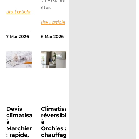
? Entre les
étés
Lire L'article
Lire L'article
7 Mai 2026
6 Mai 2026
Devis
Climatisation
climatisation
réversible
à
à
Marchiennes
Orchies :
: rapide,
chauffage