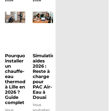
2026
2026
Pourquoi
Simulation
installer
aides
un
2026 :
chauffe-
Reste à
eau
charge
thermodynamique
pour
à Lille en
PAC Air-
2026 ?
Eau à
Guide
Douai
complet
Vous
Vous
souhaitez