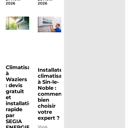
2026
2026
Climatisation
Installateur
à
climatisation
Waziers
à Sin-le-
: devis
Noble :
gratuit
comment
et
bien
installation
choisir
rapide
votre
par
expert ?
SEGIA
Vous
ENERGIES