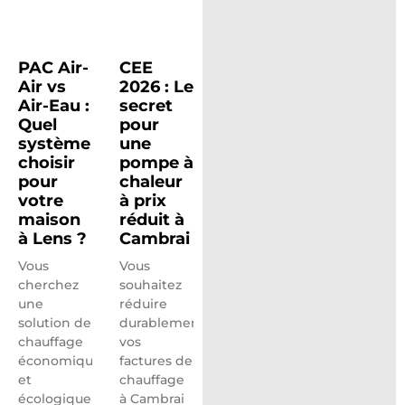
PAC Air-
CEE
Air vs
2026 : Le
Air-Eau :
secret
Quel
pour
système
une
choisir
pompe à
pour
chaleur
votre
à prix
maison
réduit à
à Lens ?
Cambrai
Vous
Vous
cherchez
souhaitez
une
réduire
solution de
durablement
chauffage
vos
économique
factures de
et
chauffage
écologique
à Cambrai