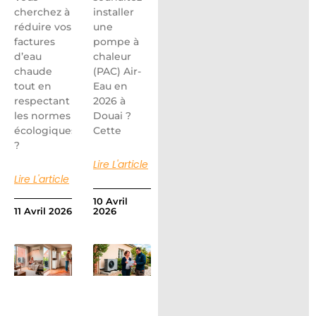
cherchez à
installer
réduire vos
une
factures
pompe à
d’eau
chaleur
chaude
(PAC) Air-
tout en
Eau en
respectant
2026 à
les normes
Douai ?
écologiques
Cette
?
Lire L'article
Lire L'article
10 Avril
11 Avril 2026
2026