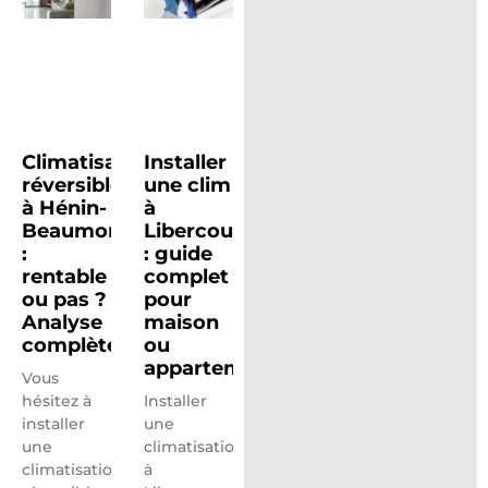
Climatisation
Installer
réversible
une clim
à Hénin-
à
Beaumont
Libercourt
:
: guide
rentable
complet
ou pas ?
pour
Analyse
maison
complète
ou
appartement
Vous
hésitez à
Installer
installer
une
une
climatisation
climatisation
à