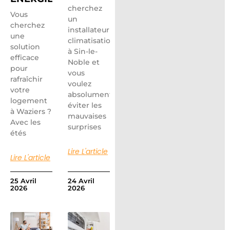
cherchez
Vous
un
cherchez
installateur
une
climatisation
solution
à Sin-le-
efficace
Noble et
pour
vous
rafraîchir
voulez
votre
absolument
logement
éviter les
à Waziers ?
mauvaises
Avec les
surprises
étés
Lire L'article
Lire L'article
25 Avril
24 Avril
2026
2026