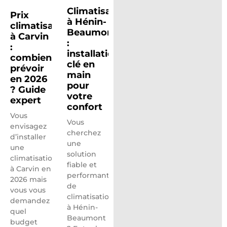
Climatisation
Prix
à Hénin-
climatisation
Beaumont
à Carvin
:
:
installation
combien
clé en
prévoir
main
en 2026
pour
? Guide
votre
expert
confort
Vous
Vous
envisagez
cherchez
d’installer
une
une
solution
climatisation
fiable et
à Carvin en
performante
2026 mais
de
vous vous
climatisation
demandez
à Hénin-
quel
Beaumont
budget