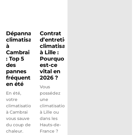
Dépannage
Contrat
climatisation
d’entretien
à
climatisation
Cambrai
à Lille :
: Top 5
Pourquoi
des
est-ce
pannes
vital en
fréquentes
2026 ?
en été
Vous
En été,
possédez
votre
une
climatisation
climatisation
à Cambrai
à Lille ou
vous sauve
dans les
du coup de
Hauts-de-
chaleur.
France ?