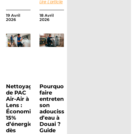
Lire L'article
19 Avril
18 Avril
2026
2026
Nettoyage
Pourquoi
de PAC
faire
Air-Air à
entretenir
Lens :
son
Économisez
adoucisseur
15%
d’eau à
d’énergie
Douai ?
dès
Guide