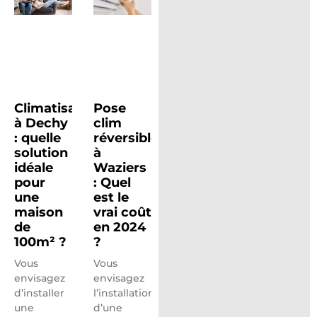
Climatisation
Pose
à Dechy
clim
: quelle
réversible
solution
à
idéale
Waziers
pour
: Quel
une
est le
maison
vrai coût
de
en 2024
100m² ?
?
Vous
Vous
envisagez
envisagez
d’installer
l’installation
une
d’une