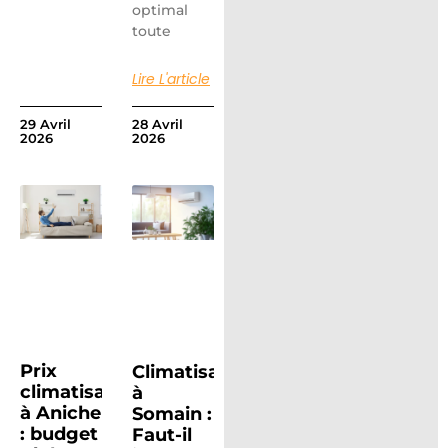
optimal
toute
Lire L'article
29 Avril
28 Avril
2026
2026
Prix
Climatisation
climatisation
à
à Aniche
Somain :
: budget
Faut-il