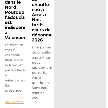
dans le
chauffe-
Nord :
eau à
Pourquoi
Arras :
l’adoucisseur
Nos
est
tarifs
indispensable
clairs de
à
dépannage
Valenciennes
2026
Le calcaire
Une panne
est un
de chauffe-
véritable
eau à Arras
fléau dans
peut
le Nord, et
rapidement
particulièrement
perturber
à
votre
Valenciennes.
quotidien.
Sa
Sans eau
présence
chaude,
vos
Lire L'article