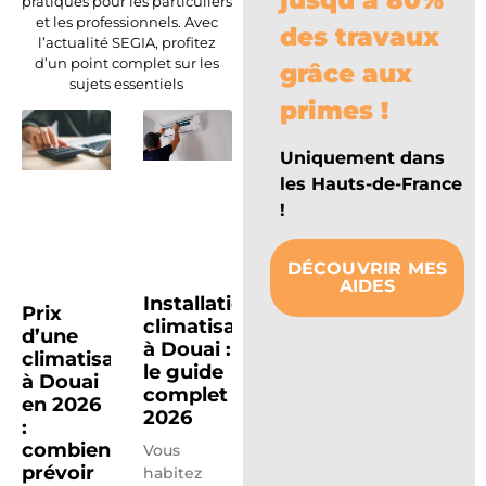
jusqu’à 80%
pratiques pour les particuliers
et les professionnels. Avec
des travaux
l’actualité SEGIA, profitez
d’un point complet sur les
grâce aux
sujets essentiels
primes !
Uniquement dans
les Hauts-de-France
!
DÉCOUVRIR MES
AIDES
Installation
Prix
climatisation
d’une
à Douai :
climatisation
le guide
à Douai
complet
en 2026
2026
:
combien
Vous
prévoir
habitez