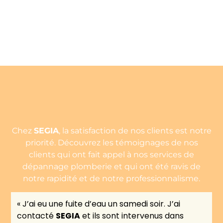
DEMANDE DE
DEVIS
Chez
SEGIA
, la satisfaction de nos clients est notre
priorité. Découvrez les témoignages de nos
clients qui ont fait appel à nos services de
dépannage plomberie et qui ont été ravis de
notre rapidité et de notre professionnalisme.
« J’ai eu une fuite d’eau un samedi soir. J’ai
contacté
SEGIA
et ils sont intervenus dans