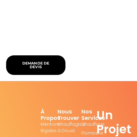
DEMANDE DE
DEVIS
Un
À
Nous
Nos
Propos
Trouver
Services
Projet
Mentions
Chauffagiste
Chauffage
légales
à Douai
Plomberie