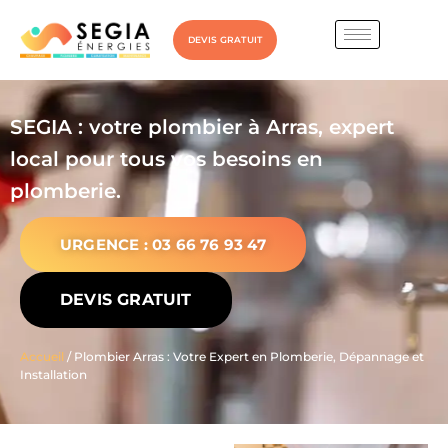
DEVIS GRATUIT
SEGIA : votre plombier à Arras, expert
local pour tous vos besoins en
plomberie.
URGENCE : 03 66 76 93 47
DEVIS GRATUIT
Accueil
/ Plombier Arras : Votre Expert en Plomberie, Dépannage et
Installation