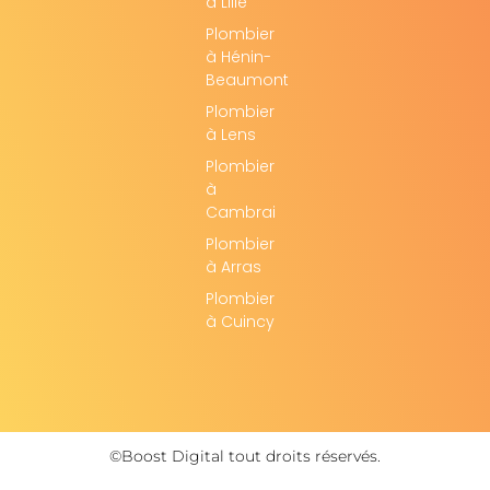
à Lille
Plombier
à Hénin-
Beaumont
Plombier
à Lens
Plombier
à
Cambrai
Plombier
à Arras
Plombier
à Cuincy
©Boost Digital tout droits réservés.