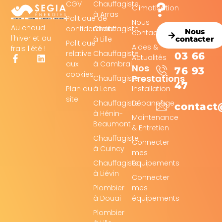
?
CGV
Chauffagiste
Climatisation
à Arras
Politique de
Nous
Au chaud
confidentialité
Chauffagiste
Nous
contacter
l'hiver et au
à Lille
contacter
Politique
Aides &
frais l'été !
relative
Chauffagiste
03 66
Actualités
aux
à Cambrai
Nos
76 93
cookies
Prestations
Chauffagiste
47
Plan du
à Lens
Installation
site
Chauffagiste
Dépannage
contact
à Hénin-
Maintenance
Beaumont
& Entretien
Chauffagiste
Connecter
à Cuincy
mes
Chauffagiste
équipements
à Liévin
Connecter
Plombier
mes
à Douai
équipements
Plombier