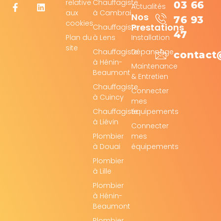
relative
Chauffagiste
03 66
Actualités
aux
à Cambrai
Nos
76 93
cookies
Prestations
Chauffagiste
47
Plan du
à Lens
Installation
site
Chauffagiste
Dépannage
contact
à Hénin-
Maintenance
Beaumont
& Entretien
Chauffagiste
Connecter
à Cuincy
mes
Chauffagiste
équipements
à Liévin
Connecter
Plombier
mes
à Douai
équipements
Plombier
à Lille
Plombier
à Hénin-
Beaumont
Plombier