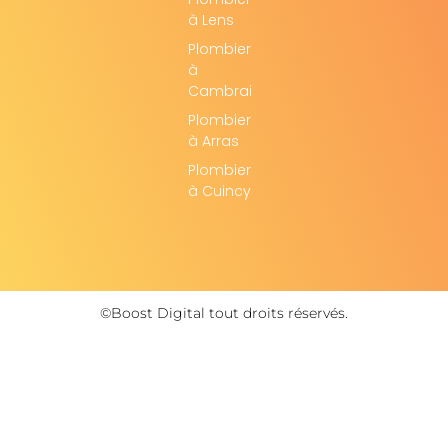
à Lens
Plombier
à
Cambrai
Plombier
à Arras
Plombier
à Cuincy
©Boost Digital tout droits réservés.