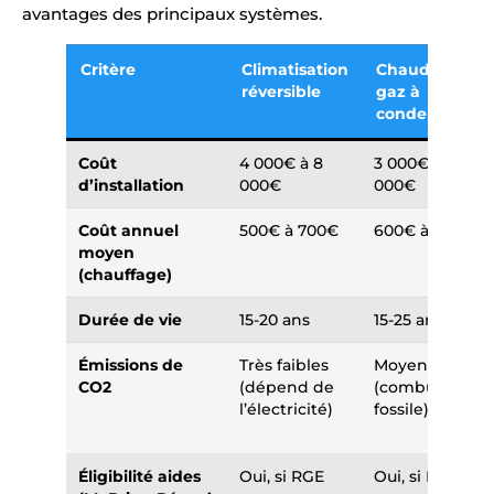
avantages des principaux systèmes.
Critère
Climatisation
Chaudière
réversible
gaz à
condensation
Coût
4 000€ à 8
3 000€ à 6
d’installation
000€
000€
Coût annuel
500€ à 700€
600€ à 900€
moyen
(chauffage)
Durée de vie
15-20 ans
15-25 ans
Émissions de
Très faibles
Moyennes
CO2
(dépend de
(combustible
l’électricité)
fossile)
Éligibilité aides
Oui, si RGE
Oui, si RGE