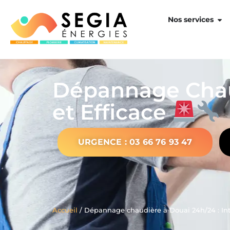
Nos services
Dépannage Chaud
et Efficace
URGENCE : 03 66 76 93 47
Accueil
/ Dépannage chaudière à Douai 24h/24 : Int