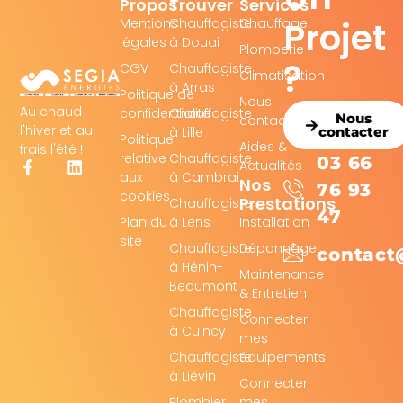
Propos
Trouver
Services
Projet
Mentions
Chauffagiste
Chauffage
légales
à Douai
Plomberie
?
CGV
Chauffagiste
Climatisation
à Arras
Politique de
Nous
Au chaud
confidentialité
Chauffagiste
Nous
contacter
l'hiver et au
à Lille
contacter
Politique
Aides &
frais l'été !
relative
Chauffagiste
03 66
Actualités
aux
à Cambrai
Nos
76 93
cookies
Prestations
Chauffagiste
47
Plan du
à Lens
Installation
site
Chauffagiste
Dépannage
contact
à Hénin-
Maintenance
Beaumont
& Entretien
Chauffagiste
Connecter
à Cuincy
mes
Chauffagiste
équipements
à Liévin
Connecter
Plombier
mes