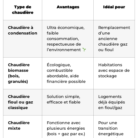
Type de
Avantages
Idéal pour
chaudière
Chaudière à
Ultra économique,
Remplacement
condensation
faible
d’une
consommation,
ancienne
respectueuse de
chaudière gaz
l’environnement
ou fioul
Chaudière
Écologique,
Habitations
biomasse
combustible
avec espace de
(bois,
abordable, aide
stockage
granulés)
financière possible
Chaudière
Solution simple,
Logements
fioul ou gaz
efficace et fiable
déjà équipés
classique
en fioul/gaz
Chaudière
Fonctionne avec
Pour une
mixte
plusieurs énergies
transition
(bois + gaz par ex.)
énergétique