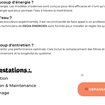
ucoup d'énergie ?
nergie. Les modèles modernes sont conçus pour être efficaces et n’ont q
énergie que pour pomper l’eau à travers la membrane.
d'eau ?
 des bricoleurs expérimentés, il est recommandé de faire appel à un professio
s techniciens de
SEGIA ENERGIES
sont formés pour installer et régler les s
coup d'entretien ?
garantir une performance optimale. Cela inclut le remplacement des filtres 
onnement et la longévité du système.
estations :
es Hauts-de-France
CONTACTER
ation
en & Maintenance
DÉPANNA
nage