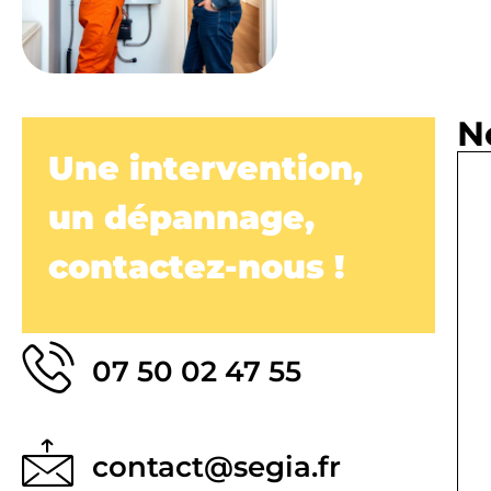
N
Une intervention,
un dépannage,
contactez-nous !
07 50 02 47 55
contact@segia.fr