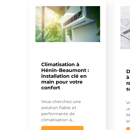
Climatisation à
Hénin-Beaumont :
D
installation clé en
à
main pour votre
r
confort
s
Vous cherchez une
V
solution fiable et
u
performante de
M
climatisation à…
s