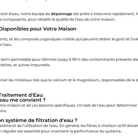
ment d’eau, notre équipe de
dépannage
est prête à intervenir rapidement.
es composants, pour rétablir la qualité de l’eau de votre maison.
 Disponibles pour Votre Maison
iments, et les composés organiques volatils qui peuvent altérer le goût et l’o
 l’eau.
 semi-perméable pour éliminer jusqu’à 99 % des contaminants présents dans
éries, et autres impuretés.
ner les minéraux tels que le calcium et le magnésium, responsables de la dur
 Traitement d'Eau
'eau me convient ?
votre maison et de vos besoins spécifiques. Un test de l’eau peut détermine
ins.
n système de filtration d'eau ?
me et de l’utilisation de l’eau. En général, les filtres à charbon actif doive
 régulier est essentiel pour maintenir la performance du système.