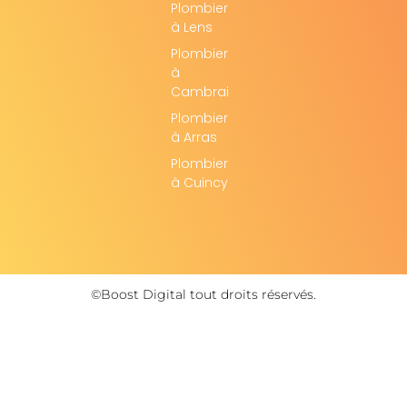
Plombier
à Lens
Plombier
à
Cambrai
Plombier
à Arras
Plombier
à Cuincy
©Boost Digital tout droits réservés.