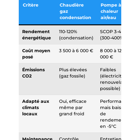
Critère
Chaudière
Pompe à
gaz
chaleur
condensation
air/eau
Rendement
110-120%
SCOP 3-4
énergétique
(condensation)
(300-400%)
Coût moyen
3 500 à 6 000 €
8 000 à 12
posé
000 €
Émissions
Plus élevées
Faibles
CO2
(gaz fossile)
(électricité,
renouvelable
possible)
Adapté aux
Oui, efficace
Performante
climats
même par
mais baisse
locaux
grand froid
de
rendement
en -5°C
Maintenance
Contrôle
Entretien