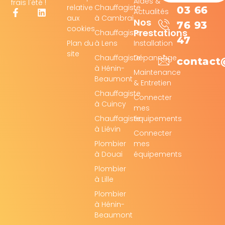
Aides &
frais l'été !
relative
Chauffagiste
03 66
Actualités
aux
à Cambrai
Nos
76 93
cookies
Prestations
Chauffagiste
47
Plan du
à Lens
Installation
site
Chauffagiste
Dépannage
contact
à Hénin-
Maintenance
Beaumont
& Entretien
Chauffagiste
Connecter
à Cuincy
mes
Chauffagiste
équipements
à Liévin
Connecter
Plombier
mes
à Douai
équipements
Plombier
à Lille
Plombier
à Hénin-
Beaumont