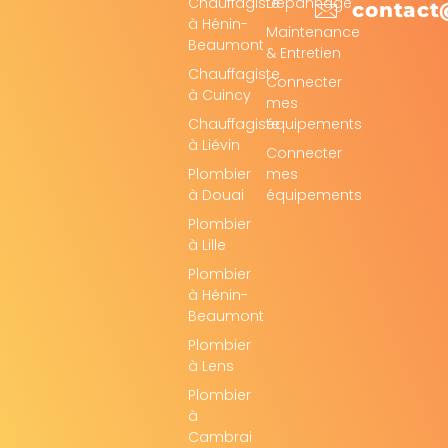
Chauffagiste
Dépannage
contact
à Hénin-
Maintenance
Beaumont
& Entretien
Chauffagiste
Connecter
à Cuincy
mes
Chauffagiste
équipements
à Liévin
Connecter
Plombier
mes
à Douai
équipements
Plombier
à Lille
Plombier
à Hénin-
Beaumont
Plombier
à Lens
Plombier
à
Cambrai