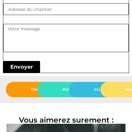
Envoyer
CHAUFFAGE
PLOMBERIE
CLIMATISATION
MA
Vous aimerez surement :