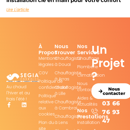
installation clé en main pour votre confort
Lire L'article
Un
À
Nous
Nos
Propos
Trouver
Services
Projet
Mentions
Chauffagiste
Chauffage
légales
à Douai
Plomberie
?
CGV
Chauffagiste
Climatisation
à Arras
Politique de
Nous
Au chaud
confidentialité
Chauffagiste
Nous
contacter
l'hiver et au
à Lille
contacter
Politique
Aides &
frais l'été !
relative
Chauffagiste
03 66
Actualités
aux
à Cambrai
Nos
76 93
cookies
Prestations
Chauffagiste
47
Plan du
à Lens
Installation
site