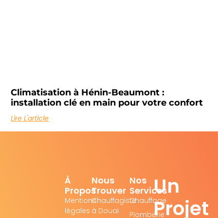
Climatisation à Hénin-Beaumont :
installation clé en main pour votre confort
Lire L'article
Un
À
Nous
Nos
Propos
Trouver
Services
Projet
Mentions
Chauffagiste
Chauffage
légales
à Douai
Plomberie