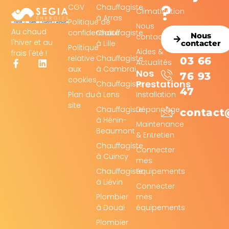
?
CGV
Chauffagiste
Climatisation
à Arras
Politique de
Nous
Au chaud
confidentialité
Chauffagiste
Nous
contacter
l'hiver et au
à Lille
contacter
Politique
Aides &
frais l'été !
relative
Chauffagiste
03 66
Actualités
aux
à Cambrai
Nos
76 93
cookies
Prestations
Chauffagiste
47
Plan du
à Lens
Installation
site
Chauffagiste
Dépannage
contact
à Hénin-
Maintenance
Beaumont
& Entretien
Chauffagiste
Connecter
à Cuincy
mes
Chauffagiste
équipements
à Liévin
Connecter
Plombier
mes
à Douai
équipements
Plombier