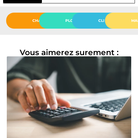
CHAUFFAGE
PLOMBERIE
CLIMATISATION
MA
Vous aimerez surement :