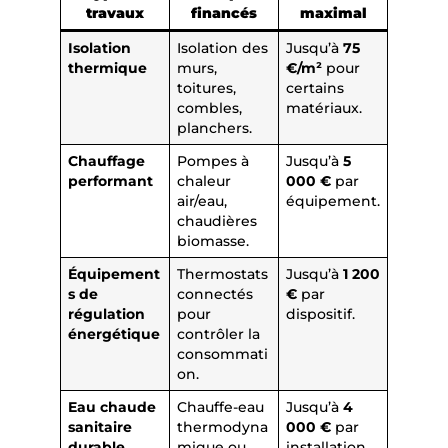
travaux
financés
maximal
Isolation
Isolation des
Jusqu’à
75
thermique
murs,
€/m²
pour
toitures,
certains
combles,
matériaux.
planchers.
Chauffage
Pompes à
Jusqu’à
5
performant
chaleur
000 €
par
air/eau,
équipement.
chaudières
biomasse.
Équipement
Thermostats
Jusqu’à
1 200
s de
connectés
€
par
régulation
pour
dispositif.
énergétique
contrôler la
consommati
on.
Eau chaude
Chauffe-eau
Jusqu’à
4
sanitaire
thermodyna
000 €
par
durable
mique ou
installation.