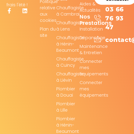
Politique
Aides &
frais l'été !
relative
Chauffagiste
03 66
Actualités
aux
à Cambrai
Nos
76 93
cookies
Prestations
Chauffagiste
47
Plan du
à Lens
Installation
site
Chauffagiste
Dépannage
contact
à Hénin-
Maintenance
Beaumont
& Entretien
Chauffagiste
Connecter
à Cuincy
mes
Chauffagiste
équipements
à Liévin
Connecter
Plombier
mes
à Douai
équipements
Plombier
à Lille
Plombier
à Hénin-
Beaumont