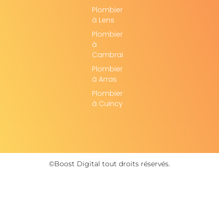
Plombier
à Lens
Plombier
à
Cambrai
Plombier
à Arras
Plombier
à Cuincy
©Boost Digital tout droits réservés.