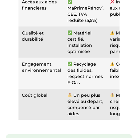
Accès aux aides
Inéligible
financières
MaPrimeRénov’,
aux aides
CEE, TVA
publiques
réduite (5,5%)
Qualité et
Matériel
Matériel
durabilité
certifié,
variable,
installation
risques de
optimisée
pannes
Engagement
Recyclage
Contrôle
environnemental
des fluides,
faible ou
respect normes
inexistant
F-Gas
Coût global
Un peu plus
Moins
élevé au départ,
cher mais
compensé par
risque sur le
aides
long terme