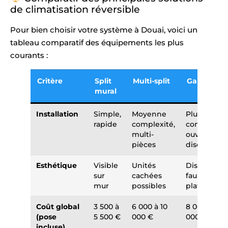
de climatisation réversible
Pour bien choisir votre système à Douai, voici un
tableau comparatif des équipements les plus
courants :
Critère
Split
Multi-split
Gainable
mural
Installation
Simple,
Moyenne
Plus
rapide
complexité,
complexe,
multi-
ouvertures
pièces
discrètes
Esthétique
Visible
Unités
Discret en
sur
cachées
faux
mur
possibles
plafond
Coût global
3 500 à
6 000 à 10
8 000 à 15
(pose
5 500 €
000 €
000 €
incluse)