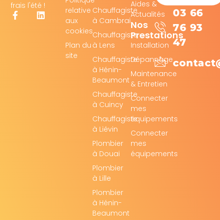
Politique
Aides &
frais l'été !
relative
Chauffagiste
03 66
Actualités
aux
à Cambrai
Nos
76 93
cookies
Prestations
Chauffagiste
47
Plan du
à Lens
Installation
site
Chauffagiste
Dépannage
contact
à Hénin-
Maintenance
Beaumont
& Entretien
Chauffagiste
Connecter
à Cuincy
mes
Chauffagiste
équipements
à Liévin
Connecter
Plombier
mes
à Douai
équipements
Plombier
à Lille
Plombier
à Hénin-
Beaumont