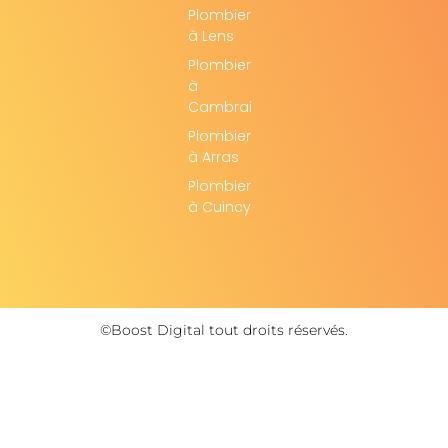
Plombier
à Lens
Plombier
à
Cambrai
Plombier
à Arras
Plombier
à Cuincy
©Boost Digital tout droits réservés.