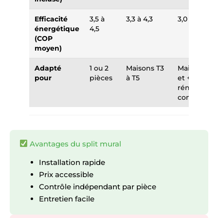
Efficacité
3,5 à
3,3 à 4,3
3,0 à 4,0
énergétique
4,5
(COP
moyen)
Adapté
1 ou 2
Maisons T3
Maisons T4
pour
pièces
à T5
et +,
rénovation
complète
Avantages du split mural
Installation rapide
Prix accessible
Contrôle indépendant par pièce
Entretien facile