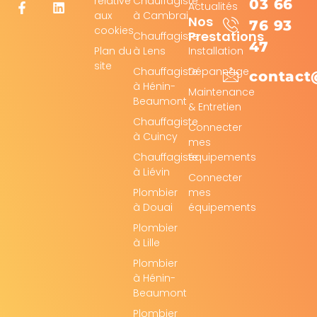
relative
Chauffagiste
03 66
Actualités
aux
à Cambrai
Nos
76 93
cookies
Prestations
Chauffagiste
47
Plan du
à Lens
Installation
site
Chauffagiste
Dépannage
contact
à Hénin-
Maintenance
Beaumont
& Entretien
Chauffagiste
Connecter
à Cuincy
mes
Chauffagiste
équipements
à Liévin
Connecter
Plombier
mes
à Douai
équipements
Plombier
à Lille
Plombier
à Hénin-
Beaumont
Plombier