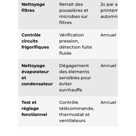
Nettoyage
Retrait des
2x par an, au
filtres
poussières et
printemps et
microbes sur
automne
filtres
Contrôle
Vérification
Annuel
circuits
pression,
frigorifiques
détection fuite
fluide
Nettoyage
Dégagement
Annuel
évaporateur
des éléments
et
sensibles pour
condensateur
éviter
surchauffe
Test et
Contrôle
Annuel
réglage
télécommande,
fonctionnel
thermostat et
ventilateurs