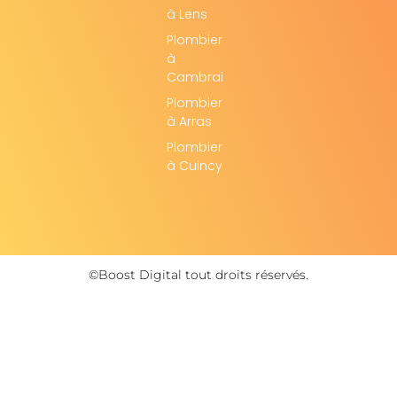
à Lens
Plombier
à
Cambrai
Plombier
à Arras
Plombier
à Cuincy
©Boost Digital tout droits réservés.